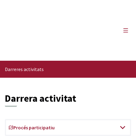
Menú 
Darreres activitats
Darrera activitat
Procés participatiu