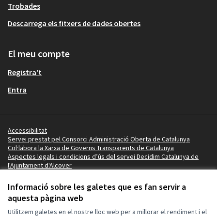
Trobades
Descarrega els fitxers de dades obertes
El meu compte
Registra't
Entra
Accessibilitat
Servei prestat pel Consorci Administració Oberta de Catalunya
Col·labora la Xarxa de Governs Transparents de Catalunya
Aspectes legals i condicions d’ús del servei Decidim Catalunya de
l'Ajuntament d'Alcover
Vídeo tutorials
Termes i condicions
Informació sobre les galetes que es fan servir a
Configuració de les galetes
aquesta pàgina web
Ajuntament d'Alcover a X
Ajuntament d'Alcover a Facebook
Ajuntament d'Alcover a Instagram
Ajuntament d'Alcover a YouTube
Utilitzem galetes en el nostre lloc web per a millorar el rendiment i el
(Enllaç extern)
(Enllaç extern)
(Enllaç extern)
(Enllaç extern)