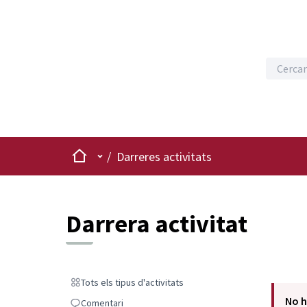
Inici
Menú principal
/
Darreres activitats
Darrera activitat
Tots els tipus d'activitats
Tots els tipus d'activitats
No h
Comentari