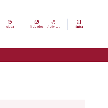
a llengua
Ajuda
Trobades
Activitat
Entra
el idioma