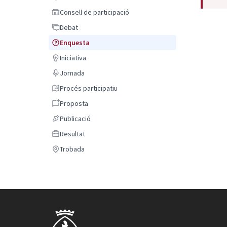
Comentari
Consell de participació
Consell de participació
Debat
Debat
Enquesta
Enquesta
Iniciativa
Iniciativa
Jornada
Jornada
Procés participatiu
Procés participatiu
Proposta
Proposta
Publicació
Publicació
Resultat
Resultat
Trobada
Trobada