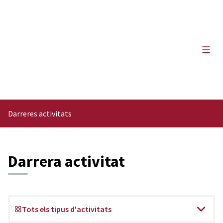
Menú 
Darreres activitats
Darrera activitat
Tots els tipus d'activitats