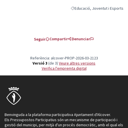
Educació, Joventut i Esports
Resultats al filtrar per la categor
Compartir
Denunciar
Seguir
Referència: alcover-PROP-2026-03-2123
Versió 3
(de 3)
veure altres versions
Verifica l'empremta digital
Benvinguda a la plataforma participativa Ajuntament d'Alcover.
Els Pressupostos Participatius són un mecanisme de participació i
gestió del municipi, per mitjà d'un procés democràtic, amb el qual els