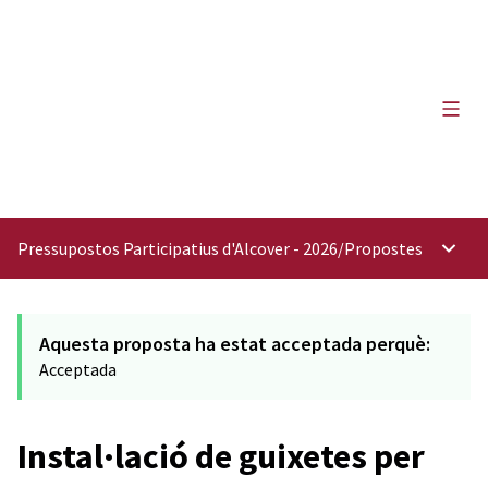
Menú 
Pressupostos Participatius d'Alcover - 2026
/
Propostes
Menú p
Aquesta proposta ha estat acceptada perquè:
Acceptada
Instal·lació de guixetes per