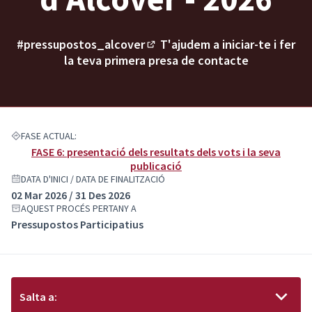
#pressupostos_alcover
T'ajudem a iniciar-te i fer
(Enllaç extern)
la teva primera presa de contacte
FASE ACTUAL:
FASE 6: presentació dels resultats dels vots i la seva
publicació
DATA D'INICI / DATA DE FINALITZACIÓ
02 Mar 2026 / 31 Des 2026
AQUEST PROCÉS PERTANY A
Pressupostos Participatius
Salta a: