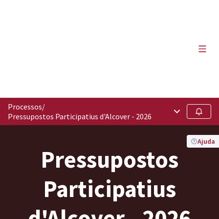
Menú 
Processos
/
Menú principa
Seguir
Pressupostos Participatius d'Alcover - 2026
Ajuda
Pressupostos
Participatius
d'Alcover - 2026