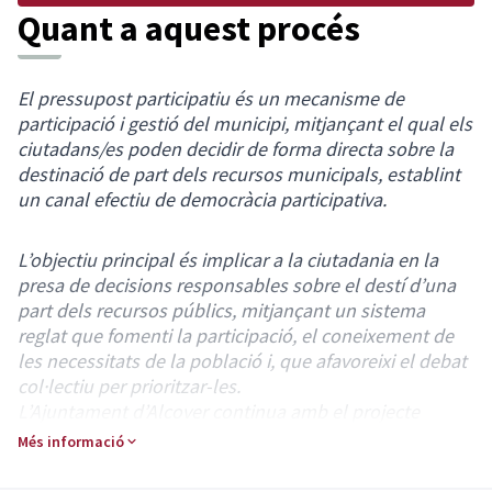
Quant a aquest procés
El pressupost participatiu és un mecanisme de
participació i gestió del municipi, mitjançant el qual els
ciutadans/es poden decidir de forma directa sobre la
destinació de part dels recursos municipals, establint
un canal efectiu de democràcia participativa.
L’objectiu principal és implicar a la ciutadania en la
presa de decisions responsables sobre el destí d’una
part dels recursos públics, mitjançant un sistema
reglat que fomenti la participació, el coneixement de
les necessitats de la població i, que afavoreixi el debat
col·lectiu per prioritzar-les.
L’Ajuntament d’Alcover continua amb el projecte
innovador iniciat l’any 2018 en l’àmbit de la
Més informació
participació ciutadana amb el qual els alcoverencs i
alcoverenques podran decidir en què s’inverteixen els