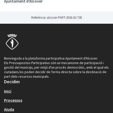
Ajuntament d'Alcover
municipals.
Les bases del procés és el document que estableix les
regles en totes les seves fases i accions. Aquest és un
Referència: alcover-PART-2026-02-738
procés dinàmic, atès que s’avaluarà i revisarà
periòdicament per tal, d’assegurar la seva evolució i
serà recolzat i supervisat pels equips tècnics de
l’Ajuntament. (
Reglament
)
(Enllaç extern)
Benvinguda a la plataforma participativa Ajuntament d'Alcover.
Els Pressupostos Participatius són un mecanisme de participació i
gestió del municipi, per mitjà d'un procés democràtic, amb el qual els
ciutadans/es poden decidir de forma directa sobre la destinació de
part dels recursos municipals.
Decidim
Inici
Processos
Ajuda