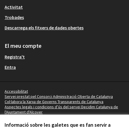
Activitat
Trobades
Descarrega els fitxers de dades obertes
El meu compte
Registra't
Entra
Accessibilitat
Servei prestat pel Consorci Administració Oberta de Catalunya
Col·labora la Xarxa de Governs Transparents de Catalunya
Aspectes legals i condicions d’ús del servei Decidim Catalunya de
l'Ajuntament d'Alcover
Vídeo tutorials
Termes i condicions
Informació sobre les galetes que es fan servir a
Configuració de les galetes