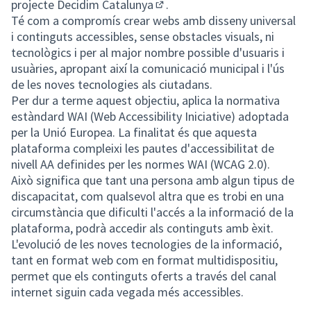
(Enllaç extern)
projecte
Decidim Catalunya
.
(Enllaç extern)
Té com a compromís crear webs amb disseny universal
i continguts accessibles, sense obstacles visuals, ni
tecnològics i per al major nombre possible d'usuaris i
usuàries, apropant així la comunicació municipal i l'ús
de les noves tecnologies als ciutadans.
Per dur a terme aquest objectiu, aplica la normativa
estàndard WAI (Web Accessibility Iniciative) adoptada
per la Unió Europea. La finalitat és que aquesta
plataforma compleixi les pautes d'accessibilitat de
nivell AA definides per les normes WAI (WCAG 2.0).
Això significa que tant una persona amb algun tipus de
discapacitat, com qualsevol altra que es trobi en una
circumstància que dificulti l'accés a la informació de la
plataforma, podrà accedir als continguts amb èxit.
L'evolució de les noves tecnologies de la informació,
tant en format web com en format multidispositiu,
permet que els continguts oferts a través del canal
internet siguin cada vegada més accessibles.