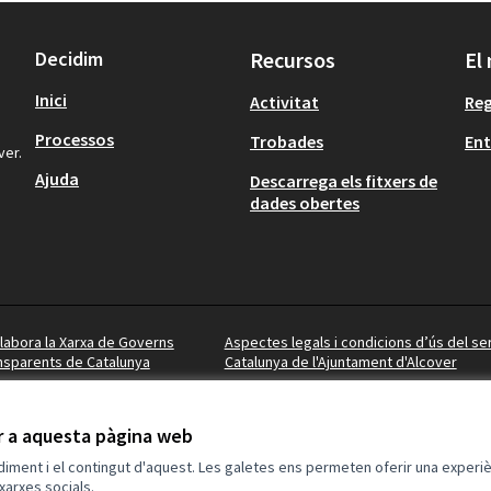
Decidim
Recursos
El
Inici
Activitat
Reg
Processos
Trobades
Ent
ver.
Ajuda
Descarrega els fitxers de
dades obertes
·labora la Xarxa de Governs
Aspectes legals i condicions d’ús del se
nsparents de Catalunya
Catalunya de l'Ajuntament d'Alcover
ir a aquesta pàgina web
ndiment i el contingut d'aquest. Les galetes ens permeten oferir una experièn
xarxes socials.