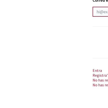
Correu e
Entra
Registra'
No has re
No has re