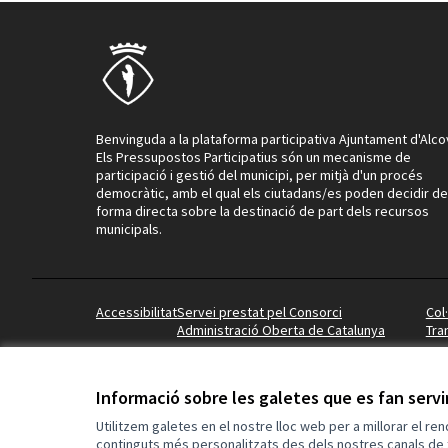
Benvinguda a la plataforma participativa Ajuntament d'Alco
Els Pressupostos Participatius són un mecanisme de
participació i gestió del municipi, per mitjà d'un procés
democràtic, amb el qual els ciutadans/es poden decidir de
forma directa sobre la destinació de part dels recursos
municipals.
Accessibilitat
Servei prestat pel Consorci
Col
Administració Oberta de Catalunya
Tra
Informació sobre les galetes que es fan serv
Utilitzem galetes en el nostre lloc web per a millorar el re
continguts més personalitzats des dels nostres canals de 