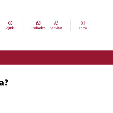
a llengua
Ajuda
Trobades
Activitat
Entra
el idioma
ya?