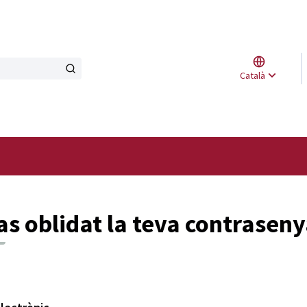
Triar l
Català
Elegir 
s oblidat la teva contrasen