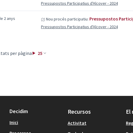
Pressupostos Participatius d'Alcover - 2024
e 2 anys
Pressupostos Partici
Nou procés participatiu:
Pressupostos Participatius d'Alcover - 2024
tats per pàgina:
25
Decidim
Recursos
El
Inici
Activitat
Reg