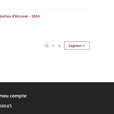
patius d'Alcover - 2024
1
2
3
Següent
 meu compte
istra't