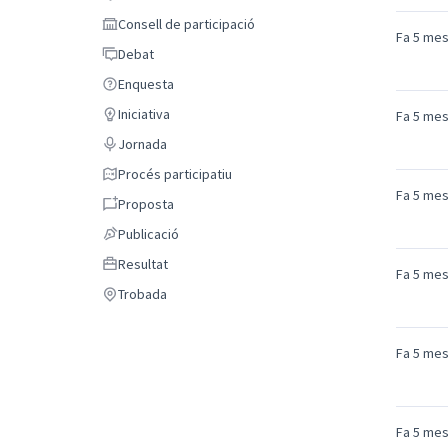
Comentari
Consell de participació
Consell de participació
Fa 5 me
Debat
Debat
Enquesta
Enquesta
Iniciativa
Fa 5 me
Iniciativa
Jornada
Jornada
Procés participatiu
Procés participatiu
Fa 5 me
Proposta
Proposta
Publicació
Publicació
Resultat
Resultat
Fa 5 me
Trobada
Trobada
Fa 5 me
Fa 5 me