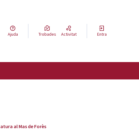
a llengua
Ajuda
Trobades
Activitat
Entra
el idioma
natura al Mas de Forès