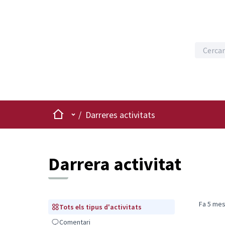
Inici
Menú principal
/
Darreres activitats
Darrera activitat
Fa 5 me
Tots els tipus d'activitats
Tots els tipus d'activitats
Comentari