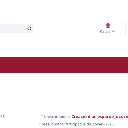
Triar l
Català
Elegir 
sos
Creació d’un espai de jocs i 
Nova proposta:
Pressupostos Participatius d'Alcover - 2026