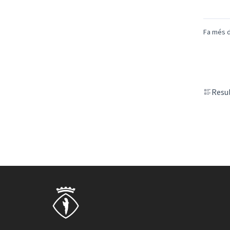
Fa més d
Resul