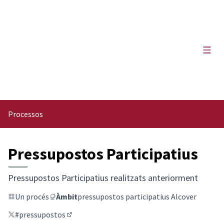
Menú 
Processos
Pressupostos Participatius
Pressupostos Participatius realitzats anteriorment
Un procés
Àmbit
pressupostos participatius Alcover
#pressupostos
(Enllaç extern)