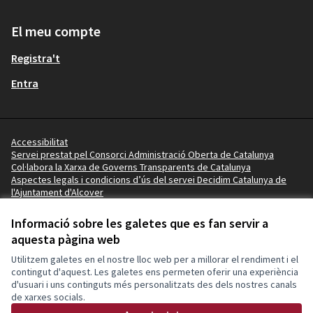
El meu compte
Registra't
Entra
Accessibilitat
Servei prestat pel Consorci Administració Oberta de Catalunya
Col·labora la Xarxa de Governs Transparents de Catalunya
Aspectes legals i condicions d’ús del servei Decidim Catalunya de
l'Ajuntament d'Alcover
Vídeo tutorials
Termes i condicions
Informació sobre les galetes que es fan servir a
Configuració de les galetes
aquesta pàgina web
Ajuntament d'Alcover a X
Ajuntament d'Alcover a Facebook
Ajuntament d'Alcover a Instagram
Ajuntament d'Alcover a YouTube
Utilitzem galetes en el nostre lloc web per a millorar el rendiment i el
(Enllaç extern)
(Enllaç extern)
(Enllaç extern)
(Enllaç extern)
contingut d'aquest. Les galetes ens permeten oferir una experiència
d'usuari i uns continguts més personalitzats des dels nostres canals
de xarxes socials.
Amb llicènc
(Enllaç exte