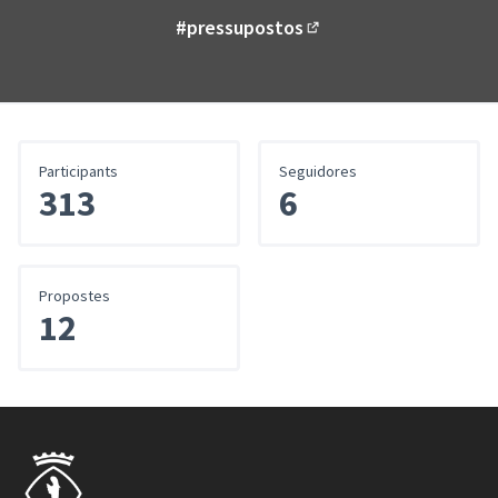
#pressupostos
(Enllaç extern)
Participants
Seguidores
313
6
Propostes
12