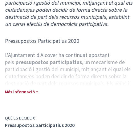
participació i gestió del municipi, mitjançant el qual els
ciutadans/es poden decidir de forma directa sobre la
destinació de part dels recursos municipals, establint
un canal efectiu de democràcia participativa.
Pressupostos Participatius 2020
L'Ajuntament d'Alcover ha continuat apostant
pels
pressupostos participatius
, un mecanisme de
participació i gestió del municipi, mitjançant el qual els
ciutadans/es poden decidir de forma directa sobre la
destinació de part dels recursos municipals. Els veïns i
veïnes d’Alcover han exposat i
proposat en què
Més informació
destinarien 20.000€
del pressupost municipal per
executar projectes de millora i manteniment de l'espai
públic. S’han presentat un total 10 propostes de les
quals, 9 han estat admeses segons els criteris de
QUÈ ES DECIDEIX
Pressupostos participatius 2020
les
bases.
I quin ha estat el resultat?