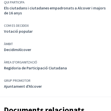
Els alcoverencs i alcoverenques han decidit per
33
QUI PARTICIPA
vots
(dels 131 vots totals)
,
que s'utilitzin els
Els ciutadans i ciutadanes empadronats a Alcover i majors
pressupostos participatius per dur a terme la
de 16 anys
proposta:
Cobertes funcionals per aixopluc als dos
accessos de l'escola i llar d'infants
COM ES DECIDEIX
Votació popular
ÀMBIT
DecidimAlcover
ÀREA D'ORGANITZACIÓ
Regidoria de Participació Ciutadana
GRUP PROMOTOR
Ajuntament d'Alcover
Documents relacionats