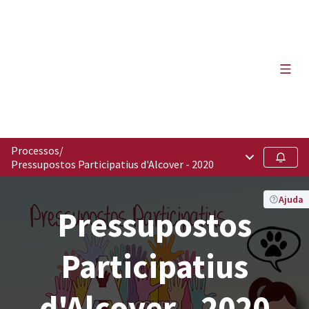
Menú 
Processos
/
Menú principa
Seguir
Pressupostos Participatius d'Alcover - 2020
Ajuda
Pressupostos
Participatius
d'Alcover - 2020