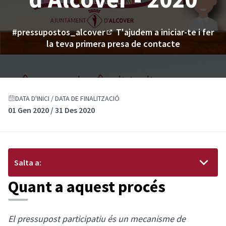
#pressupostos_alcover
T'ajudem a iniciar-te i fer
(Enllaç extern)
la teva primera presa de contacte
DATA D'INICI / DATA DE FINALITZACIÓ
01 Gen 2020 / 31 Des 2020
Salta a:
Quant a aquest procés
El pressupost participatiu és un mecanisme de