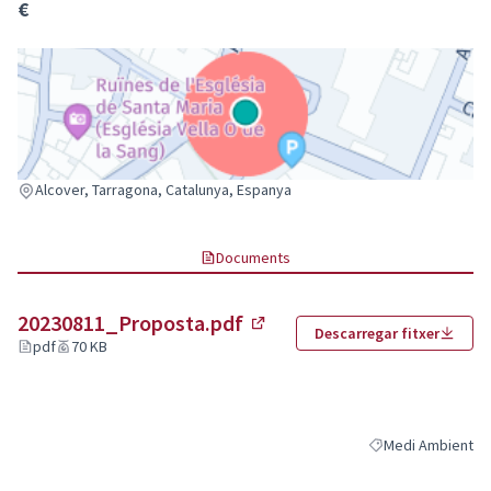
€
(Enllaç extern)
Alcover, Tarragona, Catalunya, Espanya
Documents
20230811_Proposta.pdf
Descarregar fitxer
(Enllaç extern)
pdf
70 KB
Medi Ambient
Resultats al filtra