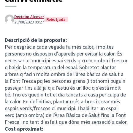
Decidim Alcover
Rebutjada
29/08/2023 09:27
Descripció de la proposta:
Per desgràcia cada vegada fa més calor, i moltes
persones no disposen d'aparells per evitar la calor. És
necessari el municipi espai verds q crein ombra i frescor
q baixin la temperatura del espai. Sobretot plantar
arbres q facin molta ombra de l'àrea bàsica de salut a
la Font Fresca pq les persones grans (i tothom) puguin
passejar fins allà ja q a l'estiu és un lloc q s'està molt
bé. I no es quedin tot el dia tancats a casa per culpa de
la calor. En definitiva, plantar més arbres i crear més
espais verds/frescos el municipi. I habilitar un espai
verd (amb ombra) de l'Àrea Bàsica de Salut fins la Font
Fresca i no tant d'asfalt que dóna més sensació a calor.
Cost aproximat: