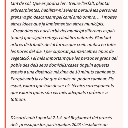
tant de sol. Que es podria fer : treure l’esfalt, plantar
arbres/plantes, habilitar-hi seients perquè les persones
grans vagin descansant pel camí amb ombra, ... i moltes
altres idees que ja implementen altres municipis.
-
Crear dins els nucli urbà del municipi diferents espais
(nous) que siguin refugis climàtics naturals. Plantant
arbres distribuïts de tal forma que creïn ombra en totes
les hores del dia. I per suposat plantant altres tipus de
vegetació. I el més important que les persones grans del
poble des dels seus domicilis/cases tinguin aquests
espais a una distància màxima de 10 minuts caminants.
Perquè amb la calor que fa més no poden caminar. Els
espai, valoro que han de ser els tècnics corresponents
que valorin quins són els més adequats i pròxims a
tothom.
D’acord amb l’apartat 2.1.4. del Reglament del procés
dels pressupostos participatius 2023 s’estableix un