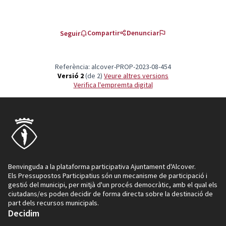
Compartir
Denunciar
Seguir
Referència: alcover-PROP-2023-08-454
Versió 2
(de 2)
veure altres versions
Verifica l'empremta digital
Benvinguda a la plataforma participativa Ajuntament d'Alcover.
Els Pressupostos Participatius són un mecanisme de participació i
gestió del municipi, per mitjà d'un procés democràtic, amb el qual els
ciutadans/es poden decidir de forma directa sobre la destinació de
part dels recursos municipals.
Decidim