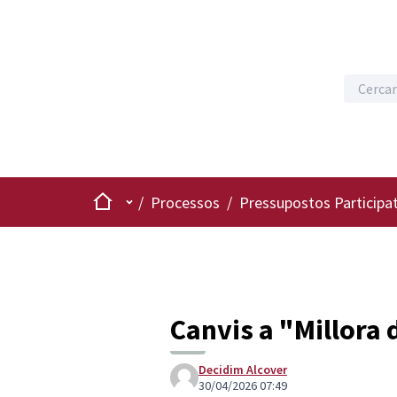
Inici
Menú principal
/
Processos
/
Pressupostos Participat
Canvis a "Millora 
Decidim Alcover
30/04/2026 07:49