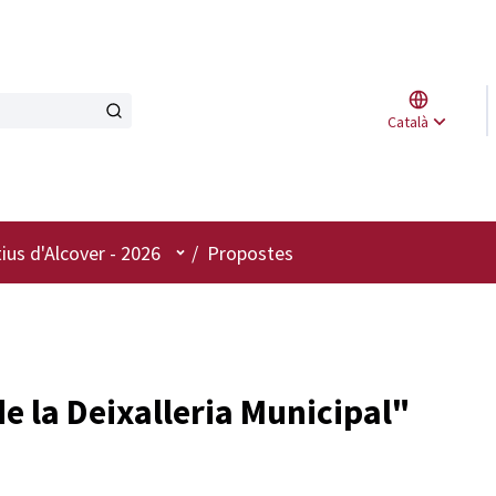
Triar l
Català
Elegir 
Menú d'usuari
ius d'Alcover - 2026
/
Propostes
de la Deixalleria Municipal"