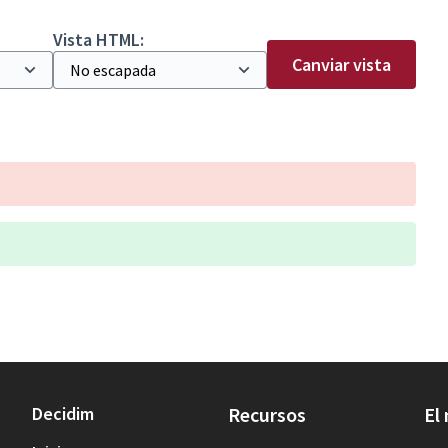
Vista HTML:
Canviar vista
Decidim
Recursos
El