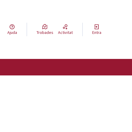
a llengua
Ajuda
Trobades
Activitat
Entra
el idioma