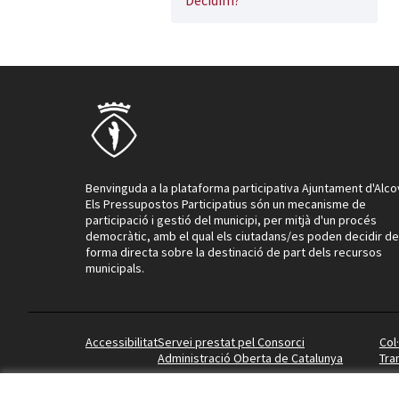
Decidim?
Benvinguda a la plataforma participativa Ajuntament d'Alco
Els Pressupostos Participatius són un mecanisme de
participació i gestió del municipi, per mitjà d'un procés
democràtic, amb el qual els ciutadans/es poden decidir de
forma directa sobre la destinació de part dels recursos
municipals.
Accessibilitat
Servei prestat pel Consorci
Col
Administració Oberta de Catalunya
Tra