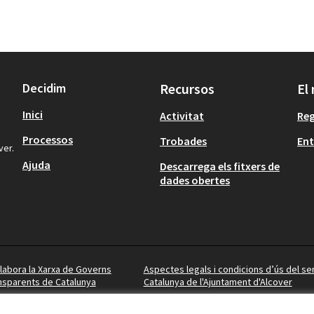
Decidim
Recursos
El
Inici
Activitat
Reg
Processos
Trobades
Ent
ver.
Ajuda
Descarrega els fitxers de
dades obertes
·labora la Xarxa de Governs
Aspectes legals i condicions d’ús del se
nsparents de Catalunya
Catalunya de l'Ajuntament d'Alcover