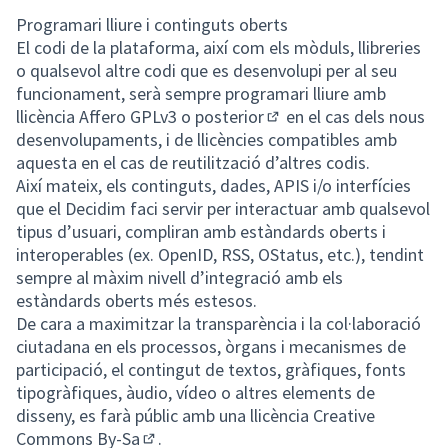
Programari lliure i continguts oberts
El codi de la plataforma, així com els mòduls, llibreries
o qualsevol altre codi que es desenvolupi per al seu
funcionament, serà sempre programari lliure amb
llicència
Affero GPLv3 o posterior
en el cas dels nous
(Enllaç extern)
desenvolupaments, i de llicències compatibles amb
aquesta en el cas de reutilització d’altres codis.
Així mateix, els continguts, dades, APIS i/o interfícies
que el Decidim faci servir per interactuar amb qualsevol
tipus d’usuari, compliran amb estàndards oberts i
interoperables (ex. OpenID, RSS, OStatus, etc.), tendint
sempre al màxim nivell d’integració amb els
estàndards oberts més estesos.
De cara a maximitzar la transparència i la col·laboració
ciutadana en els processos, òrgans i mecanismes de
participació, el contingut de textos, gràfiques, fonts
tipogràfiques, àudio, vídeo o altres elements de
disseny, es farà públic amb una llicència
Creative
Commons By-Sa
.