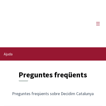
Menú 
Ajuda
Preguntes freqüents
Preguntes freqüents sobre Decidim Catalunya