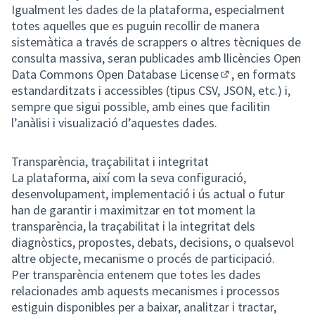
(Enllaç extern)
Igualment les dades de la plataforma, especialment
totes aquelles que es puguin recollir de manera
sistemàtica a través de scrappers o altres tècniques de
consulta massiva, seran publicades amb llicències
Open
Data Commons Open Database License
, en formats
(Enllaç extern)
estandarditzats i accessibles (tipus CSV, JSON, etc.) i,
sempre que sigui possible, amb eines que facilitin
l’anàlisi i visualizació d’aquestes dades.
Transparència, traçabilitat i integritat
La plataforma, així com la seva configuració,
desenvolupament, implementació i ús actual o futur
han de garantir i maximitzar en tot moment la
transparència, la traçabilitat i la integritat dels
diagnòstics, propostes, debats, decisions, o qualsevol
altre objecte, mecanisme o procés de participació.
Per transparència entenem que totes les dades
relacionades amb aquests mecanismes i processos
estiguin disponibles per a baixar, analitzar i tractar,