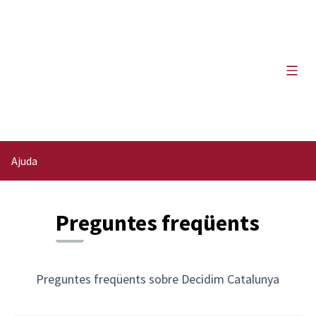
Menú 
Ajuda
Preguntes freqüents
Preguntes freqüents sobre Decidim Catalunya